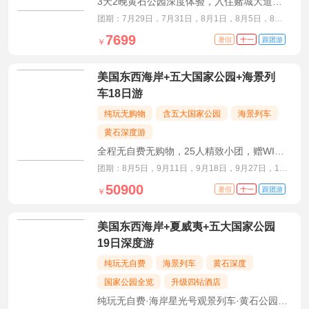
3天2晚黄石公园深度体验，入住赌城大道云
霄酒店，赏日出日落
团期：7月29日，7月31日，8月1日，8月5日，8月7
日，8月8日
7699
暑假
十一
跟团游
￥
美国东西海岸+五大国家公园+海景列
车18日游
纯玩无购物
含五大国家公园
海景列车
黄石深度游
全程无自费无购物，25人精致小团，赠WIFI
及意外险
团期：8月5日，9月11日，9月18日，9月27日，10
月1日，10月7日
50900
暑假
十一
跟团游
￥
美国东西海岸+夏威夷+五大国家公园
19日深度游
纯玩无自费
海景列车
黄石深度
国家公园全览
升级四钻酒店
纯玩无自费·海岸星光号观景列车·黄石公园两