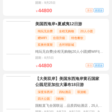
保险，全程高星酒店
团期：9月25日
44800
暑假
跟团游
￥
美国西海岸+夏威夷12日游
纯玩无自费
全程无购物
20人小团
赠WIFI
住宿升级
特色餐饮
双奥特莱斯
含环球影城
纯玩无自费|全程无购物|20人小团|赠WIFI|6
晚四钻+拉斯五钻
团期：8月5日
44800
暑假
跟团游
￥
【大美双岸】美国东西海岸黄石国家
公园尼亚加拉大瀑布18日游
深度东西岸
四钻酒店
双游船
四大公园
0购物
国航直飞全国联运，品质四钻酒店，25人精
品团，0购物含全程小费，五大特色餐饮四大
团期：8月3日，9月7日，9月12日，9月17日，9月