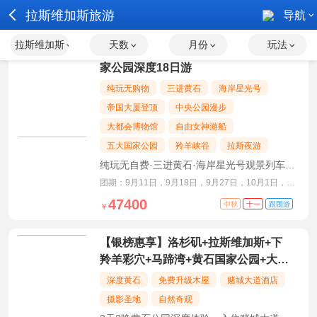
拉斯维加斯旅游
导航
拉斯维加斯
天数
月份
玩法
【海岸星光号】美国东西海岸+五大国
家公园深度18日游
纯玩无购物
三进黄石
海岸星光号
帝国大厦登顶
中央公园漫步
大都会博物馆
自由女神游船
五大国家公园
羚羊峡谷
拉斯夜游
纯玩无自费·三进黄石·海岸星光号观景列车·
登顶帝国大厦
团期：9月11日，9月18日，9月27日，10月1日，
10月7日，10月9日
47400
中秋
十一
跟团游
￥
【银榜惠享】洛杉矶+拉斯维加斯+下
羚羊彩穴+马蹄湾+黄石国家公园+大提
顿国家公园+盐湖城8日深度游
深度黄石
免费升级木屋
赌城大道酒店
摄影圣地
自然奇观