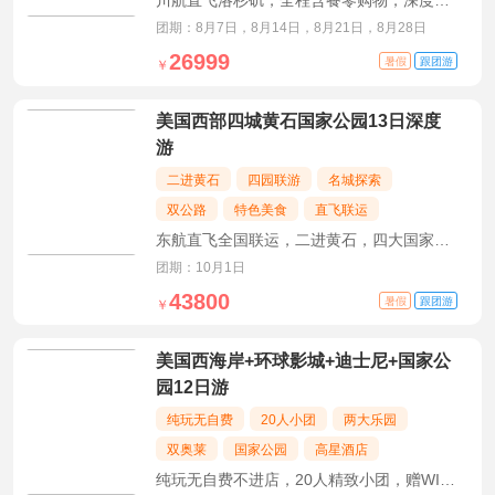
川航直飞洛杉矶，全程含餐零购物，深度畅
游美西经典环线
团期：8月7日，8月14日，8月21日，8月28日
26999
暑假
跟团游
￥
美国西部四城黄石国家公园13日深度
游
二进黄石
四园联游
名城探索
双公路
特色美食
直飞联运
东航直飞全国联运，二进黄石，四大国家公
园+两大传奇公路，含特色餐与小费
团期：10月1日
43800
暑假
跟团游
￥
美国西海岸+环球影城+迪士尼+国家公
园12日游
纯玩无自费
20人小团
两大乐园
双奥莱
国家公园
高星酒店
纯玩无自费不进店，20人精致小团，赠WIFI