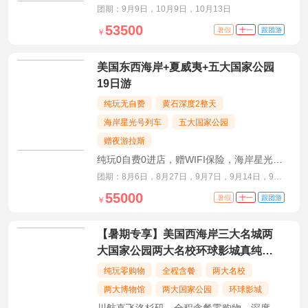
天深度·升级拉斯维加斯四钻酒店
团期：9月9日，10月9日，10月13日
53500
暑假
十一
跟团游
￥
美国东西海岸+夏威夷+五大国家公园
19日游
纯玩无自费
黄石深度2整天
海岸星光号列车
五大国家公园
赠夜游拉斯
纯玩0自费0进店，赠WIFI保险，海岸星光号
观景列车，黄石2整天深度游览
团期：8月6日，8月27日，9月7日，9月14日，9月
18日，9月28日
55000
暑假
十一
跟团游
￥
【暑期专享】美国西海岸三大名城两
大国家公园两大名校环球影城真纯玩
10日游
纯玩零购物
全程含餐
两大名校
两大博物馆
两大国家公园
环球影城