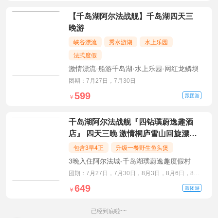
【千岛湖阿尔法战舰】千岛湖四天三
晚游
峡谷漂流
秀水游湖
水上乐园
法式度假
激情漂流·船游千岛湖·水上乐园·网红龙鳞坝
团期：7月27日，7月30日
599
跟团游
￥
千岛湖阿尔法战舰『四钻璞蔚逸趣酒
店』 四天三晚 激情桐庐雪山回旋漂流
+船游千岛湖+水上乐园+网红龙鳞坝、
包含3早4正
升级一餐野生鱼头煲
含3早4正、免费棋牌
3晚入住阿尔法城-千岛湖璞蔚逸趣度假村
团期：7月27日，7月30日，8月3日，8月6日，8月
10日，8月13日
649
跟团游
￥
已经到底啦~~