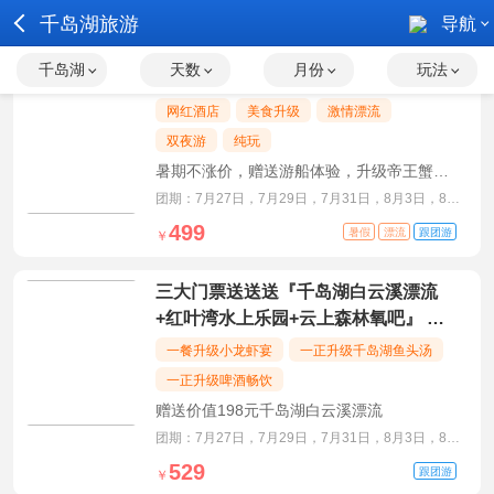
千岛湖旅游
导航
千岛湖
天数
月份
玩法
【住进浙江舰】千岛湖避暑三日游
网红酒店
美食升级
激情漂流
双夜游
纯玩
暑期不涨价，赠送游船体验，升级帝王蟹宴
与鱼头宴
团期：7月27日，7月29日，7月31日，8月3日，8月
5日，8月7日
499
暑假
漂流
跟团游
￥
三大门票送送送『千岛湖白云溪漂流
+红叶湾水上乐园+云上森林氧吧』 升
级小龙虾宴+鱼头宴+啤酒畅饮、2晚商
一餐升级小龙虾宴
一正升级千岛湖鱼头汤
务酒店纯玩三日游
一正升级啤酒畅饮
赠送价值198元千岛湖白云溪漂流
团期：7月27日，7月29日，7月31日，8月3日，8月
5日，8月7日
529
跟团游
￥