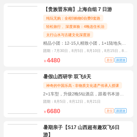
【贵族晋东南】上海自组 7 日游
纯玩无购：全程0购物0自费0套路
轻松旅行 、深度体验：4晚连住长治
太行山水与古建文化深度游
精品小团：12-15人精致小团，1+1陆地头等
舱
团期：7月30日，8月5日，8月10日，8月15日，8月
20日，8月25日
4480
暑假
跟团游
￥
暑假山西研学 双飞6天
神奇的中国乐高 - 非物质文化遗产传承人授课
2+1车型，升级2晚5钻酒店，跟着书本游山
西，山西省金牌导游带你走进五千年文化之
团期：8月5日，8月12日，8月21日
旅
6680
暑假
跟团游
￥
暑期亲子【S17 山西超有趣双飞6日
游】