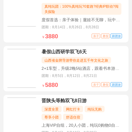
真纯玩团：100%真纯玩?0套路?经典IP联动?闯
关探险
度假首选：亲子体验｜遛娃不无聊，玩中学
超尽兴
团期：8月14日，8月26日，8月28日
3880
亲子
暑假
跟团游
￥
暑假山西研学双飞6天
山西省金牌导游带你走进五千年文化之旅
2+1车型，升级2晚5钻酒店，跟着书本游山
西
团期：8月5日，8月12日，8月21日
5880
亲子
暑假
跟团游
￥
晋陕头等舱双飞8日游
深度全景
网红打卡
纯玩无购
尊享小团
舒适住宿
上海VIP自组，20人小团，纯玩0购物0自