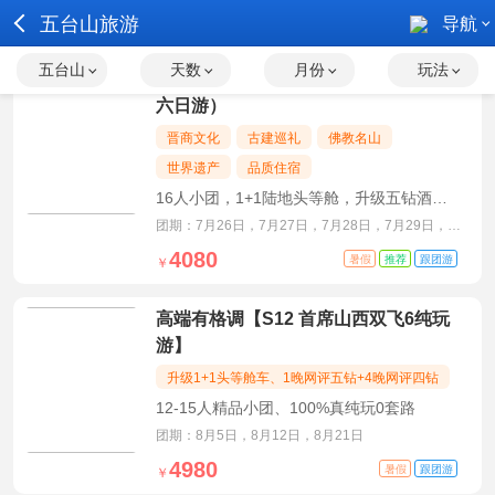
五台山旅游
导航
五台山
天数
月份
玩法
山西【晋在眼前】精品跟团游（五日/
六日游）
晋商文化
古建巡礼
佛教名山
世界遗产
品质住宿
16人小团，1+1陆地头等舱，升级五钻酒
店，包含平遥古装旅拍
团期：7月26日，7月27日，7月28日，7月29日，7
月30日，7月31日
4080
暑假
推荐
跟团游
￥
高端有格调【S12 首席山西双飞6纯玩
游】
升级1+1头等舱车、1晚网评五钻+4晚网评四钻
12-15人精品小团、100%真纯玩0套路
团期：8月5日，8月12日，8月21日
4980
暑假
跟团游
￥