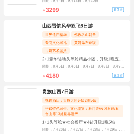
费，环线不走回头路
团期：9月4日，9月13日，9月20日
3299
跟团游
￥
山西晋韵风华双飞6日游
世界遗产精华
佛教名山朝圣
晋商文化巡礼
黄河瀑布奇观
古建艺术鉴赏
2+1豪华陆地头等舱精品小团，升级1晚五钻
酒店，品尝三大特色餐
团期：8月5日，8月6日，8月7日，8月8日，8月9
日，8月10日
4180
跟团游
￥
贵族山西7日游
甄选酒店：太原大同升级2晚5钻
平遥特色民俗、文化盛宴：雁门关/云冈石窟/五
台山等13处世界遗产
1+1头等舱★社会餐厅★4钻升级1晚5钻
团期：7月26日，7月27日，7月28日，7月29日，7