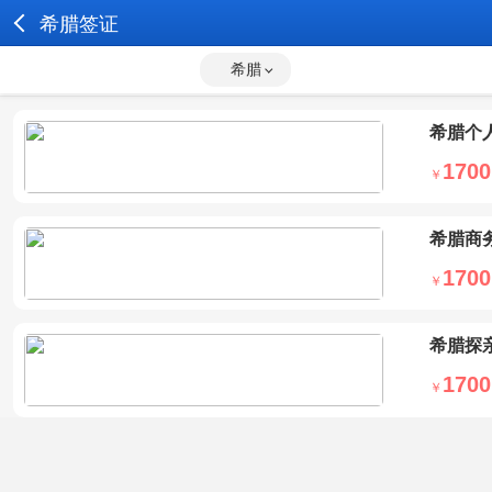
希腊签证
希腊
受理范围：
上海领区：安徽全省; 江苏全省; 上海; 浙江全省
希腊个
1700
￥
希腊商
1700
￥
希腊探
1700
￥